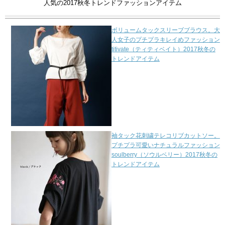
人気の2017秋冬トレンドファッションアイテム
ボリュームタックスリーブブラウス。大
人女子のプチプラキレイめファッション
titivate（ティティベイト）2017秋冬の
トレンドアイテム
袖タック花刺繍テレコリブカットソー。
プチプラ可愛いナチュラルファッション
soulberry（ソウルベリー）2017秋冬の
トレンドアイテム