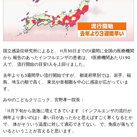
国立感染症研究所によると、
11月30日までの1週間に全国の医療機関
から
報告のあったインフルエンザの患者は、
1医療機関あたり1.90
人で、
流行開始の目安1人を上回りました。
去年よりも3週間早い流行開始ですが、
都道府県別では、岩手、福
島、埼玉の順で高く、
東北や首都圏を中心に感染が広がっていま
す。
みやのこどもクリニック、宮野孝一院長：
「11月下旬から急激に増えてきています
（インフルエンザの流行が
例年より多いのは）
暑い日があったかと思えばすごく寒くなるとか
で、
体がそういう温度に対して適応できてない。
で、免疫が落ちて
いるということが言えると思います」