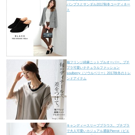
パンプスとサンダル2017秋冬コーディネー
ト
袖フリンジ綿麻ニットプルオーバー。プチ
プラ可愛いナチュラルファッション
soulberry（ソウルベリー）2017秋冬のトレ
ンドアイテム
キャンディースリーブブラウス。プチプラ
で大人可愛いカジュアル通販Pierrot（ピエ