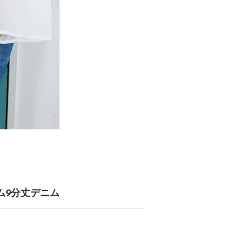
ム9分丈デニム