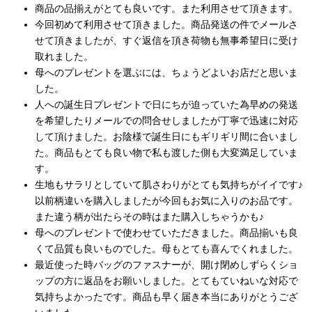
商品の品揃えがとても良いです。また利用させて頂きます。
今回初めて利用させて頂きました。商品発送の件でメールさ
せて頂きましたが、すぐ返信を頂き荷物も無事希望日に受け
取れました。
母へのプレゼントを選ぶには、ちょうどよいお店だと思いま
した。
人への誕生日プレゼントで日にちが迫っていた為早めの発送
を希望したりメールでの問合せしましたが丁寧で迅速に対応
して頂けました。お陰様で誕生日にもギリギリ間に合いまし
た。商品もとても良い物で私も渡した側も大変満足していま
す。
生地もサラリとしていて肌さわりがとても気持ちがイイです♪
以前柄違いを購入しましたが今回もお気に入りのお品です。
また違う柄が出たらその時はまた購入しちゃうかも♪
母へのプレゼントで使わせていただきました。商品揃いも良
くて品質も良いものでした。母もとても喜んでくれました。
最近使った時バッグのファスナーが、開け閉めしずらくショ
ップの方に返品をお願いしました。とてもていねいな対応で
気持ちよかったです。商品も早く届き本当にありがとうござ