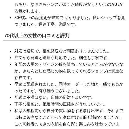
もあり、なおさらセンスがよくお値段が安くというのがわか
る気がします。
50代以上の品揃えが豊富で 助かりました。良いショップを見
つけました。迅速丁寧。満足です。
70代以上の女性の口コミと評判
対応は適切で、梱包発送など問題ありませんでした。
注文から発送と迅速な対応でした。梱包も丁寧です。
年配の人用のデザインの服を販売しているところが少ないな
か、きちんとした感じの物を扱ってくれるショップは貴重な
存在です。
早速に配送されました、同時オーダーした物と一緒でも良か
ったですが、有り難うございました。
配送に不満はない。店舗の応対もよいです。
丁寧な梱包と、配達時間の正確さがうれしいです。
私は３年程前から自分で買い物をする事は出来ず、それまで
は特に苦痛なくこだわって身に付ける服も諦めてましたが、
この高齢者の向きの衣類を自ら探す楽しみを味わっていま