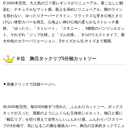
17,000本完売。大人気の三ツ星レギンスがリニューアル。着こなしに馴
染む、ナチュラルなマット感。股上を深めにリニューアル。脚のライン
を拾わない、ゆったりテーパードライン。リラックスな穿き心地とさり
げない体型カバーを両立。心地よい伸び心地の柔らかなストレッチ素
材。「ゆったり」「ストレート」「スキニー」、3種類のパンツシルエッ
ト。それぞれ「ジップ仕様」と「ゴム仕様」、2つのウエストタイプ。最
大10色のカラーバリエーション。Sサイズから3Lサイズまで展開。
８位 胸元タックリブ5分袖カットソー
▼画像クリックで詳細ページへ
25,000枚完売。毎日100枚ずつ売れた、ふんわりカットソー。ボックス
タックが入った、風船のようにふくらむ立体的シルエット。袖口と裾に
「幅広リブ」を切り替えて女性らしいふんわり感。ふんわりパフスリー
ブの5分袖で、気になる二の腕を徹底カバー。胸元の立体的タックでニュ