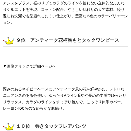
アンスをプラス。裾のリブでカラダのラインを拾わない立体的なふんわ
りシルエットを実現。コットン配合、やさしい肌触りの天竺素材。繰り
返しお洗濯でも型崩れしにくい仕上がり。豊富な13色のカラーバリエーシ
ョン。
９位 アンティーク花柄胸もとタックワンピース
▼画像クリックで詳細ページへ
深みのあるネイビーベースにアンティーク風の花を鮮やかに。レトロな
ニュアンスのある色使い。ゆったりAライン&やや長めの丈感でゆったり
リラックス。カラダのラインをすっぽり包んで、こっそり体系カバー。
レーヨン100％のなめらかな肌触り。
１０位 巻きタックフレアパンツ