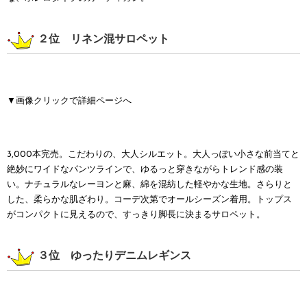
２位 リネン混サロペット
▼画像クリックで詳細ページへ
3,000本完売。こだわりの、大人シルエット。大人っぽい小さな前当てと
絶妙にワイドなパンツラインで、ゆるっと穿きながらトレンド感の装
い。ナチュラルなレーヨンと麻、綿を混紡した軽やかな生地。さらりと
した、柔らかな肌ざわり。コーデ次第でオールシーズン着用。トップス
がコンパクトに見えるので、すっきり脚長に決まるサロペット。
３位 ゆったりデニムレギンス