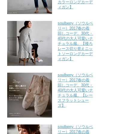
カラーロングカーデ
ィガン】
soulberry（ソウルベ
リー）2017春の着
回しコーデ。30代・
40代の大人可愛いナ
チュラル服。【後ろ
レース切り替えニッ
トソーロングカーデ
ィガン】
soulberry（ソウルベ
リー）2017春の着
回しコーデ。30代・
40代の大人可愛いナ
チュラル服。【レー
スフラットシュー
ズ】
soulberry（ソウルベ
リー）2017春の着