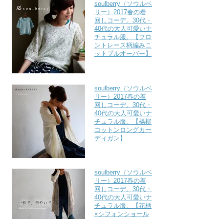
soulberry（ソウルベ
リー）2017春の着
回しコーデ。30代・
40代の大人可愛いナ
チュラル服。【フロ
ントレース柄編みニ
ットプルオーバー】
soulberry（ソウルベ
リー）2017春の着
回しコーデ。30代・
40代の大人可愛いナ
チュラル服。【楊柳
コットンロングカー
ディガン】
soulberry（ソウルベ
リー）2017春の着
回しコーデ。30代・
40代の大人可愛いナ
チュラル服。【花柄
×シフォンショール