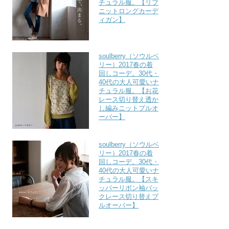
チュラル服。【リブ
ニットロングカーデ
ィガン】
soulberry（ソウルベ
リー）2017春の着
回しコーデ。30代・
40代の大人可愛いナ
チュラル服。【お花
レース切り替え透か
し編みニットプルオ
ーバー】
soulberry（ソウルベ
リー）2017春の着
回しコーデ。30代・
40代の大人可愛いナ
チュラル服。【スキ
ッパーリボン袖バッ
クレース切り替えプ
ルオーバー】