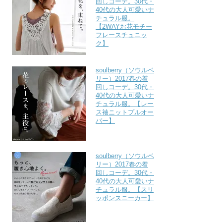
回しコーデ。30代・
40代の大人可愛いナ
チュラル服。
【2WAYお花モチー
フレースチュニッ
ク】
soulberry（ソウルベ
リー）2017春の着
回しコーデ。30代・
40代の大人可愛いナ
チュラル服。【レー
ス袖ニットプルオー
バー】
soulberry（ソウルベ
リー）2017春の着
回しコーデ。30代・
40代の大人可愛いナ
チュラル服。【スリ
ッポンスニーカー】