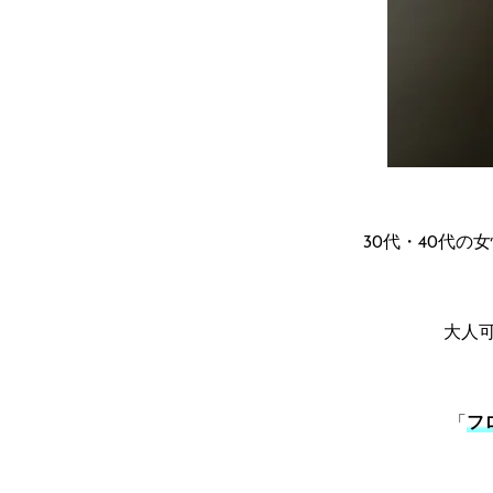
30代・40代の
大人
「
フ