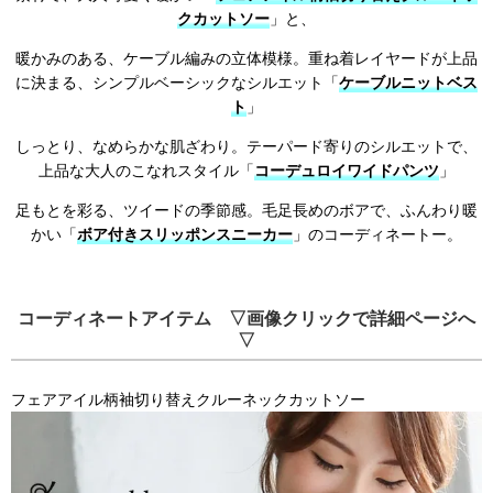
クカットソー
」と、
暖かみのある、ケーブル編みの立体模様。重ね着レイヤードが上品
に決まる、シンプルベーシックなシルエット「
ケーブルニットベス
ト
」
しっとり、なめらかな肌ざわり。テーパード寄りのシルエットで、
上品な大人のこなれスタイル「
コーデュロイワイドパンツ
」
足もとを彩る、ツイードの季節感。毛足長めのボアで、ふんわり暖
かい「
ボア付きスリッポンスニーカー
」のコーディネートー。
コーディネートアイテム ▽画像クリックで詳細ページへ
▽
フェアアイル柄袖切り替えクルーネックカットソー