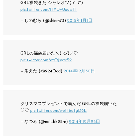
GRL福袋きた
シャレオツ(∩’-‘⊂)
pic.twitter.com/HYDvUxowTI
— しのむら (@shinm73)
2015年1月1日
GRLの福袋届いた＼( ‘ω’)／♡
pic.twitter.com/ezOjsyzrS2
— 消えた (@924Ocd)
2014年12月30日
クリスマスプレゼントで頼んだ
GRLの福袋届いた
♡♡
pic.twitter.com/woH6dtgD6E
— なつみ (@nal_bk25rn)
2014年12月28日