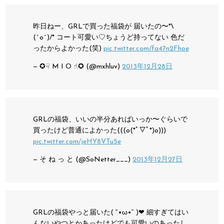
昨日ねー、GRLで買った福袋が
届いたの〜*\
(^o^)/*
コート可愛い♡ちょうど持ってない
色だ
ったからよかった(笑)
pic.twitter.com/fa47n2Fhoe
— ✪☟ M I O ☝︎✪ (@mxhluv)
2013年12月28日
GRLの福袋、いいの半分あればいっか〜ぐらいで
買ったけど普通によかった(((o(*ﾟ▽ﾟ*)o)))
pic.twitter.com/jeHY8VTu5e
— そ ね っ と (@SoNetter___)
2013年12月27日
GRLの福袋やっと届いた( ˘•ω•˘ )❤︎
細すぎてはい
んないやつとかあったけどでも可愛いのあったし