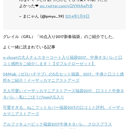
よかった❤︎
pic.twitter.com/vQV99AqPtB
— まにゃん (@pmyu_39)
2014年1月9日
グレイル（GRL）「10点入り2017新春福袋」のご紹介でした。
よく一緒に読まれている記事
w closetの大人チェスターコート入り福袋2017、中身ネタバレと口
コミ感想をご紹介します！【ダブルクローゼット】
08Mab（ゼロハチマブ）の5点セット福袋、2017。中身と口コミ感
想をご紹介！イーザッカマニアストアーズ
大人可愛いイーザッカマニアストアーズ福袋2017、口コミと中身ネ
タバレ・私にごほうびmini7点入り
可愛すぎる、ねこフットカバー福袋2017の口コミと評判。イーザッ
カマニアストアーズ
アルファキュービック福袋2017中身ネタバレ、クロスプラス