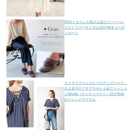
50代ミセスに人気の上品なファーパン
プスとファーサンダル2017秋冬コーデ
ィネート
ストライプバックレースアップシャツ。
大人女子のプチプラキレイめファッショ
ンtitivate（ティティベイト）2017秋冬
のトレンドアイテム