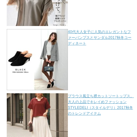
40代大人女子に人気のエレガントなフ
ァーパンプスとサンダル2017秋冬コー
ディネート
ブラウス風立ち襟カットソートップス。
大人の上品でキレイめファッション
STYLEDELI（スタイルデリ）2017秋冬
のトレンドアイテム