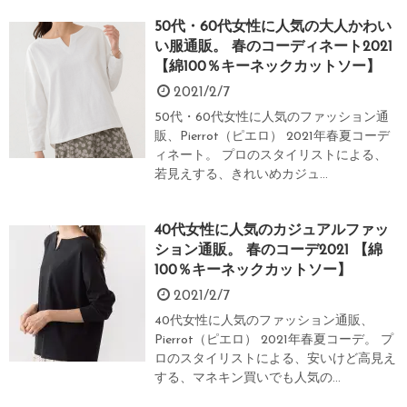
50代・60代女性に人気の大人かわい
い服通販。 春のコーディネート2021
【綿100％キーネックカットソー】
2021/2/7
50代・60代女性に人気のファッション通
販、Pierrot（ピエロ） 2021年春夏コーデ
ィネート。 プロのスタイリストによる、
若見えする、きれいめカジュ...
40代女性に人気のカジュアルファッ
ション通販。 春のコーデ2021 【綿
100％キーネックカットソー】
2021/2/7
40代女性に人気のファッション通販、
Pierrot（ピエロ） 2021年春夏コーデ。 プ
ロのスタイリストによる、安いけど高見え
する、マネキン買いでも人気の...