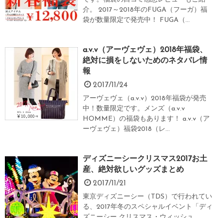
介。 2017～2018年のFUGA（フーガ）福
袋が数量限定で発売中！ FUGA（...
a.v.v（アーヴェヴェ）2018年福袋、
絶対に損をしないためのネタバレ情
報
2017/11/24
アーヴェヴェ（a.v.v）2018年福袋が発売
中！数量限定です。メンズ（a.v.v
HOMME）の福袋もあります！ a.v.v（ア
ーヴェヴェ）福袋2018（レ...
ディズニーシークリスマス2017お土
産、絶対欲しいグッズまとめ
2017/11/21
東京ディズニーシー（TDS）で行われてい
る、2017年冬のスペシャルイベント「ディ
ズニーシー クリスマス・ウィッシュ