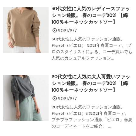
30代女性に人気のレディースファッ
ション通販。 春のコーデ2021 【綿
100％キーネックカットソー】
2021/2/7
30代女性に人気のファッション通販、
Pierrot（ピエロ） 2021年春夏コーデ。 プ
ロのスタイリストによる、コーデ買いでも
人気のカジュアルファッション...
20代女性に人気の大人可愛いファッ
ション通販。 春のコーデ2021 【綿
100％キーネックカットソー】
2021/2/7
20代女性に人気のファッション通販、
Pierrot（ピエロ）の2021年春夏コーデ。
プチプラファッション通販「ピエロ」春夏
のコーディネートをご紹介。 ...