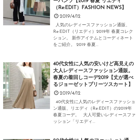
ーパンツ【2019 春夏 リエディ
（Re:EDIT）FASHION NEWS】
2019/4/12
人気のレディースファッション通販、
Re:EDIT（リエディ）2019年 春夏コレク
ション。 新作アイテムとコーディネート
をご紹介。 2019 春夏...
40代女性に人気の安いけど高見えの
大人レディースファッション通販。
春夏の着回しコーデ2019【丈が選べ
るジョーゼットプリーツスカート】
2019/4/12
40代女性に人気のレディースファッショ
ン通販、リエディ（Re:EDIT）の2019年
春夏コーデ。 大人可愛いレディースファ
ッション「リエディ...