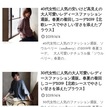
40代女性に人気の安いけど高見えの
大人可愛いレディースファッション
通販。春夏の着回しコーデ2019【北
欧レースでやさしい甘さを添えたブ
ラウス】
2019/4/4
40代女性に人気のファッション通販、ソ
ウルベリー（soulberry）の2019年 春夏コ
ーデ。 大人可愛いナチュラル服「ソウル
ベリー」春夏の...
30代女性に人気の大人可愛いレディ
ースファッション通販。春夏の着回
しコーデ2019【北欧レースでやさし
い甘さを添えたブラウス】
2019/4/4
30代女性に人気のファッション通販、ソ