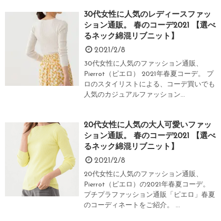
30代女性に人気のレディースファッ
ション通販。 春のコーデ2021 【選べ
るネック綿混リブニット】
2021/2/8
30代女性に人気のファッション通販、
Pierrot（ピエロ） 2021年春夏コーデ。 プ
ロのスタイリストによる、コーデ買いでも
人気のカジュアルファッション...
20代女性に人気の大人可愛いファッ
ション通販。 春のコーデ2021 【選べ
るネック綿混リブニット】
2021/2/8
20代女性に人気のファッション通販、
Pierrot（ピエロ）の2021年春夏コーデ。
プチプラファッション通販「ピエロ」春夏
のコーディネートをご紹介。 ...