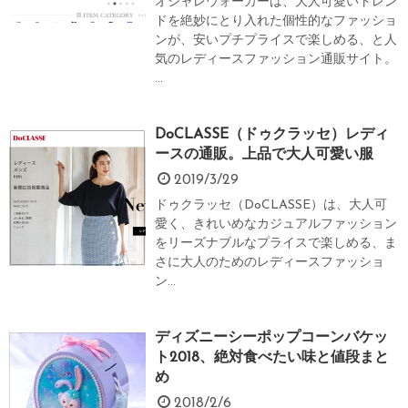
オシャレウォーカーは、大人可愛いトレン
ドを絶妙にとり入れた個性的なファッショ
ンが、安いプチプライスで楽しめる、と人
気のレディースファッション通販サイト。
...
DoCLASSE（ドゥクラッセ）レディ
ースの通販。上品で大人可愛い服
2019/3/29
ドゥクラッセ（DoCLASSE）は、大人可
愛く、きれいめなカジュアルファッション
をリーズナブルなプライスで楽しめる、ま
さに大人のためのレディースファッショ
ン...
ディズニーシーポップコーンバケッ
ト2018、絶対食べたい味と値段まと
め
2018/2/6