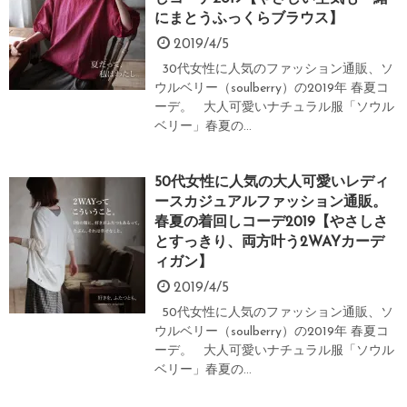
にまとうふっくらブラウス】
2019/4/5
30代女性に人気のファッション通販、ソ
ウルベリー（soulberry）の2019年 春夏コ
ーデ。 大人可愛いナチュラル服「ソウル
ベリー」春夏の...
50代女性に人気の大人可愛いレディ
ースカジュアルファッション通販。
春夏の着回しコーデ2019【やさしさ
とすっきり、両方叶う2WAYカーデ
ィガン】
2019/4/5
50代女性に人気のファッション通販、ソ
ウルベリー（soulberry）の2019年 春夏コ
ーデ。 大人可愛いナチュラル服「ソウル
ベリー」春夏の...