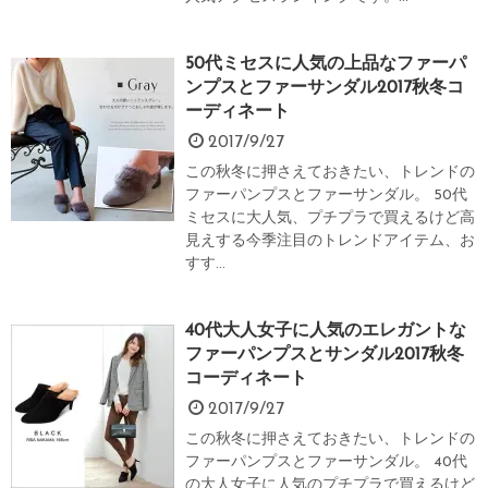
50代ミセスに人気の上品なファーパ
ンプスとファーサンダル2017秋冬コ
ーディネート
2017/9/27
この秋冬に押さえておきたい、トレンドの
ファーパンプスとファーサンダル。 50代
ミセスに大人気、プチプラで買えるけど高
見えする今季注目のトレンドアイテム、お
すす...
40代大人女子に人気のエレガントな
ファーパンプスとサンダル2017秋冬
コーディネート
2017/9/27
この秋冬に押さえておきたい、トレンドの
ファーパンプスとファーサンダル。 40代
の大人女子に人気のプチプラで買えるけど