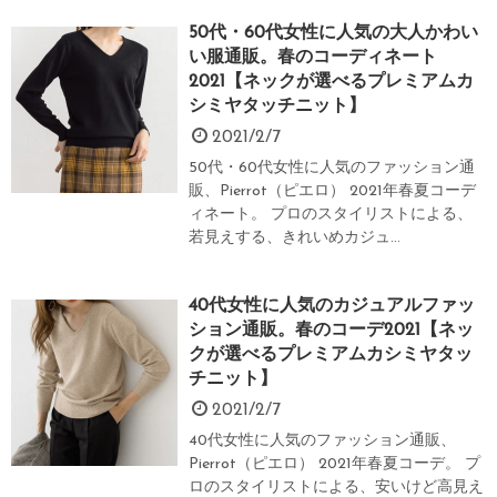
50代・60代女性に人気の大人かわい
い服通販。春のコーディネート
2021【ネックが選べるプレミアムカ
シミヤタッチニット】
2021/2/7
50代・60代女性に人気のファッション通
販、Pierrot（ピエロ） 2021年春夏コーデ
ィネート。 プロのスタイリストによる、
若見えする、きれいめカジュ...
40代女性に人気のカジュアルファッ
ション通販。春のコーデ2021【ネッ
クが選べるプレミアムカシミヤタッ
チニット】
2021/2/7
40代女性に人気のファッション通販、
Pierrot（ピエロ） 2021年春夏コーデ。 プ
ロのスタイリストによる、安いけど高見え