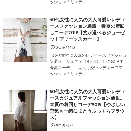
ッション「リエディ...
30代女性に人気の大人可愛いレディ
ースファッション通販。春夏の着回
しコーデ2019【丈が選べるジョーゼ
ットプリーツスカート】
2019/4/12
30代女性に人気のレディースファッショ
ン通販、リエディ（Re:EDIT）の2019年
春夏コーデ。 大人可愛いレディースファ
ッション「リエディ...
50代女性に人気の大人可愛いレディ
ースカジュアルファッション通販。
春夏の着回しコーデ2019【やさしい
空気も一緒にまとうふっくらブラウ
ス】
2019/4/5