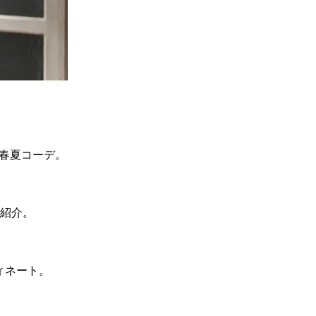
年 春夏コーデ。
紹介。
ィネート。