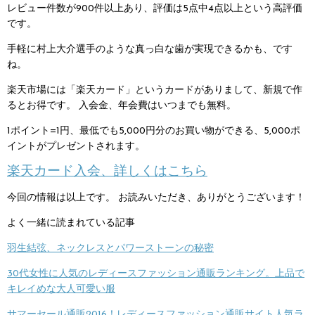
レビュー件数が900件以上あり、評価は5点中4点以上という高評価
です。
手軽に村上大介選手のような真っ白な歯が実現できるかも、です
ね。
楽天市場には「楽天カード」というカードがありまして、新規で作
るとお得です。
入会金、年会費はいつまでも無料。
1ポイント=1円、最低でも5,000円分のお買い物ができる、5,000ポ
イントがプレゼントされます。
楽天カード入会、詳しくはこちら
今回の情報は以上です。
お読みいただき、ありがとうございます！
よく一緒に読まれている記事
羽生結弦、ネックレスとパワーストーンの秘密
30代女性に人気のレディースファッション通販ランキング。上品で
キレイめな大人可愛い服
サマーセール通販2016！レディースファッション通販サイト人気ラ