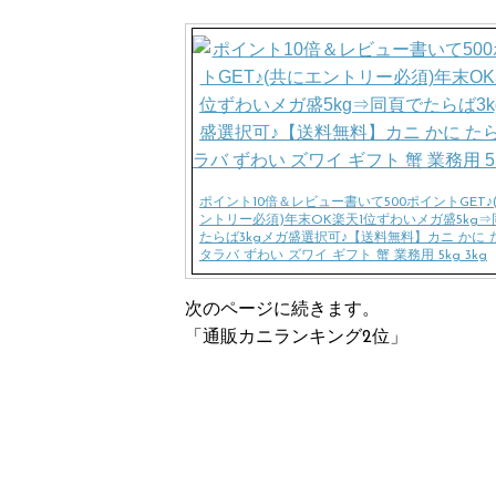
ポイント10倍＆レビュー書いて500ポイントGET♪
ントリー必須)年末OK楽天1位ずわいメガ盛5kg⇒
たらば3kgメガ盛選択可♪【送料無料】カニ かに 
タラバ ずわい ズワイ ギフト 蟹 業務用 5kg 3kg
次のページに続きます。
「通販カニランキング2位」