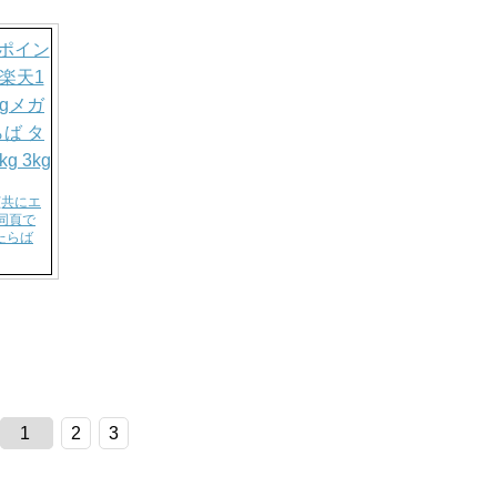
(共にエ
同頁で
たらば
1
2
3