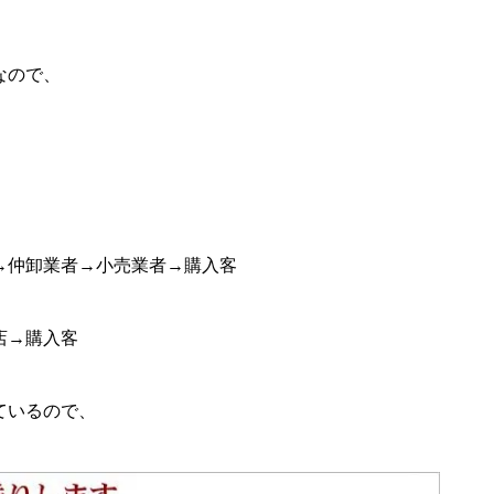
なので、
→仲卸業者→小売業者→購入客
：
店→購入客
ているので、
。