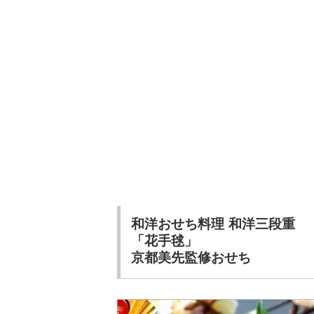
和洋おせち料理 和洋三段重
「花手毬」
京都美先監修おせち