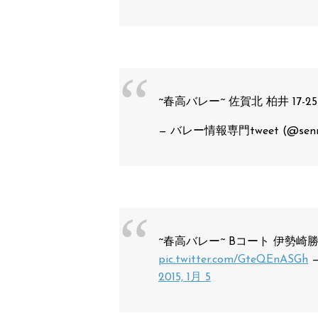
~春高バレー~ 佐賀北 柏井 17-25
— バレー情報専門tweet (@senn
~春高バレー~ Bコート 伊勢崎
pic.twitter.com/GteQEnASGh
—
2015, 1月 5