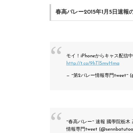
春高バレー2015年1月5日速報
モイ！iPhoneからキャス配信中
http://t.co/9hTlSmyHma
— ~第2バレー情報専門tweet~ (@vo
~春高バレー~ 速報 國學院栃木 高松
情報専門tweet (@sennbatuto