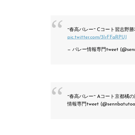
~春高バレー~ Cコート習志野勝
pic.twitter.com/3IrFFaRPUJ
— バレー情報専門tweet (@senn
~春高バレー~ Aコート京都橘
情報専門tweet (@sennbatuto