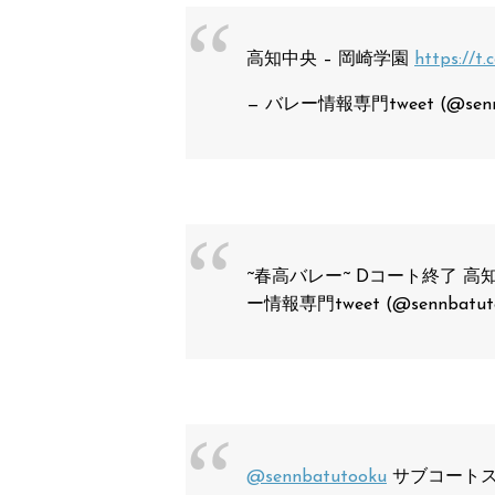
高知中央 – 岡崎学園
https://t
— バレー情報専門tweet (@senn
~春高バレー~ Dコート終了 
ー情報専門tweet (@sennbatut
@sennbatutooku
サブコートス