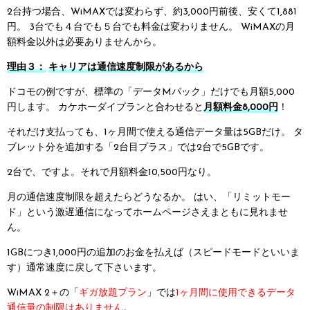
2台持つ場合、WiMAXでは変わらず、約3,000円前後、安くて1,881
円。
3台でも４台でも５台でも料金は変わりません。
WiMAXの月
額料金以外は必要ありませんから。
理由３：
キャリアは通信速度制限があるから
ドコモの例ですが、標準の「データMパック」だけでも月額5,000
円します。
カケホーダイプランと合わせると
月額料金8,000円
！
それだけ支払っても、1ヶ月間で使える通信データ量は5GBだけ。
タ
ブレット分を追加する「2台目プラス」では2台で5GBです。
2台で、ですよ。それで月額料金10,500円なり。
月の通信速度制限を超えたらどうなるか。
はい、「リミットモー
ド」という激遅通信になってホームページさえまともに見れませ
ん。
1GBにつき1,000円の追加のお金を払えば（スピードモードといいま
す）通常速度に戻して下さいます。
WiMAX 2＋の「
ギガ放題プラン
」では
1ヶ月間に使用できるデータ
通信量の制限はありません
。