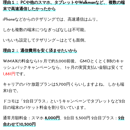
理由１：
PCや他のスマホ、タブレットやWalkmanなど、
複数の端
末で高速通信したかったから
iPhoneなどからのテザリングでは、高速通信はムリ。
しかも複数の端末につなぎっばなしは不可能。
いちいち設定してテザリング～はとても面倒。
理由２：
通信費用を安く済ませたいから
WiMAXの料金なら1ヶ月で約3,000前後。
GMOとくとくBBのキャ
ッシュバックキャンペーンなら、
1ヶ月の実質支払い金額は安くて
1,881円
です。
キャリアのパケ放題プランは5,700円くらいしますよね。
しかも端
末1台で。
ドコモは「2台目プラス」というキャンペーンでタブレットなど2台
目の端末のパケット料金を割り引いています。
通常月額料金：スマホ
8,000円
、2台目 5,500円
2台目プラス：
2台
合わせて10,500円