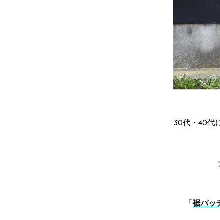
30代・40代
「
裾パッ