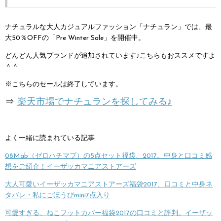
ナチュラルな大人カジュアルファッション「ナチュラン」では、最
大50％OFFの「Pre Winter Sale」を開催中。
どんどん人気ブランドが追加されています♪こちらもおススメですよ
＾＾
※こちらのセールは終了しています。
⇒
楽天市場でナチュランを探してみる♪
よく一緒に読まれている記事
08Mab（ゼロハチマブ）の5点セット福袋、2017。中身と口コミ感
想をご紹介！イーザッカマニアストアーズ
大人可愛いイーザッカマニアストアーズ福袋2017、口コミと中身ネ
タバレ・私にごほうびmini7点入り
可愛すぎる、ねこフットカバー福袋2017の口コミと評判。イーザッ