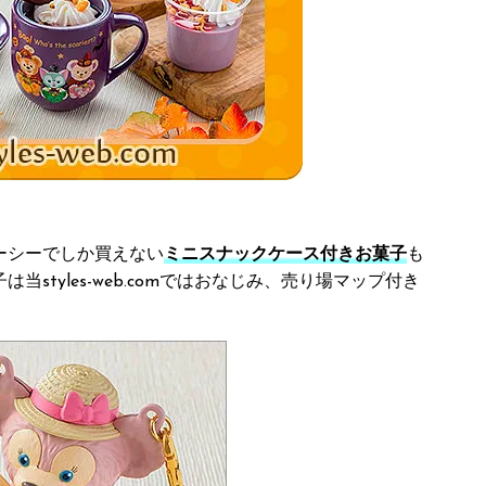
ーシーでしか買えない
ミニスナックケース付きお菓子
も
styles-web.comではおなじみ、売り場マップ付き