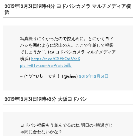
2015年12月31日19時41分 ヨドバシカメラ マルチメディア横
浜
写真撮りにくかったので控えめに。とにかくヨド
バシを囲むように沢山の人。ここで年越して福袋
でしょうか^^; (@ ヨドバシカメラ マルチメディア
横浜)
https://t.co/CSFhOd8YcX
pic.twitter.com/rwWwic3dlb
— (*´∀`*)ﾉしーです！ (@shee)
2015年12月31日
2015年12月31日19時42分 大阪ヨドバシ
ヨドバシ福袋もう並んでるのね
明日の4時過ぎじ
ゃ間に合わないかな？