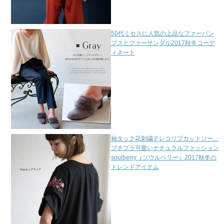
50代ミセスに人気の上品なファーパン
プスとファーサンダル2017秋冬コーデ
ィネート
袖タック花刺繍テレコリブカットソー。
プチプラ可愛いナチュラルファッション
soulberry（ソウルベリー）2017秋冬の
トレンドアイテム