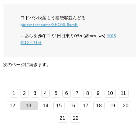
ヨドバシ秋葉もう福袋客並んどる
pic.twitter.com/tSEOBL5xmR
— あらを@冬コミ1日目東ミ05a (@ara_wo)
2015
年12月31日
次のページに続きます。
1
2
3
4
5
6
7
8
9
10
11
12
13
14
15
16
17
18
19
20
21
22