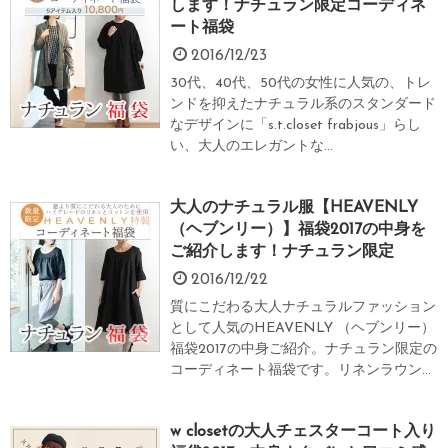
します！ナチュラン限定コーディネ
ート福袋
2016/12/23
30代、40代、50代の女性に人気の、トレ
ンドを抑えたナチュラル系のスタンダード
なデザインに「s.t.closet frabjous」らし
い、大人のエレガントな...
大人のナチュラル服【HEAVENLY
（ヘブンリー）】福袋2017の中身を
ご紹介します！ナチュラン限定
2016/12/22
質にこだわる大人ナチュラルファッション
として人気のHEAVENLY （ヘブンリー）
福袋2017の中身ご紹介。ナチュラン限定の
コーディネート福袋です。リネンラウン...
w closetの大人チェスターコート入り