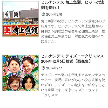
ヒルナンデス 角上魚類、ヒットの法
則を探れ！
2014/12/8
角上魚類の秘密、ヒルナンデス放送分のご
紹介です。ヒルナンデスで角上魚類 魚の
目利き＆調理法の秘密を公開角上魚類、棚
の秘密角上魚類では、対面販売の棚を6つ
に分けた...
ヒルナンデス ディズニークリスマス
2014年12月5日放送【画像集】
2014/12/7
ディズニーの魅力を伝えるヒルナンデスの
ツアー、安易に言いがちなベタな言葉を使
わずずにディズニーの魅力をご紹介すると
いう企画です。東京ディズニーランド
「クリスマ...