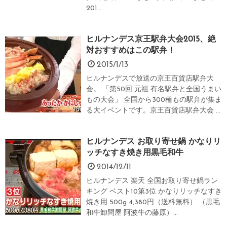
201...
ヒルナンデス京王駅弁大会2015、絶
対おすすめはこの駅弁！
2015/1/13
ヒルナンデスで放送の京王百貨店駅弁大
会。 「第50回 元祖 有名駅弁と全国うまい
もの大会」 全国から300種もの駅弁が集ま
る大イベントです。京王百貨店駅弁大会 ...
ヒルナンデス お取り寄せ鍋 かなりリ
ッチなすき焼き用黒毛和牛
2014/12/11
ヒルナンデス 楽天 全国お取り寄せ鍋ラン
キング ベスト10第3位 かなりリッチなすき
焼き用 500g 4,380円（送料無料） （黒毛
和牛卸問屋 阿波牛の藤原）...