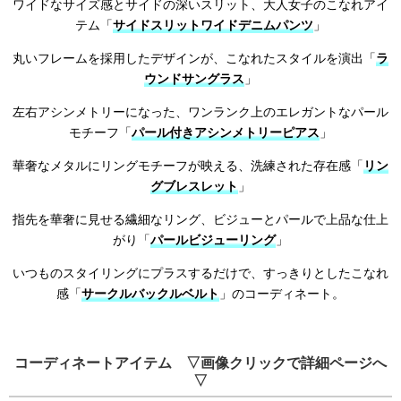
ワイドなサイズ感とサイドの深いスリット、大人女子のこなれアイ
テム「
サイドスリットワイドデニムパンツ
」
丸いフレームを採用したデザインが、こなれたスタイルを演出「
ラ
ウンドサングラス
」
左右アシンメトリーになった、ワンランク上のエレガントなパール
モチーフ「
パール付きアシンメトリーピアス
」
華奢なメタルにリングモチーフが映える、洗練された存在感「
リン
グブレスレット
」
指先を華奢に見せる繊細なリング、ビジューとパールで上品な仕上
がり「
パールビジューリング
」
いつものスタイリングにプラスするだけで、すっきりとしたこなれ
感「
サークルバックルベルト
」のコーディネート。
コーディネートアイテム ▽画像クリックで詳細ページへ
▽