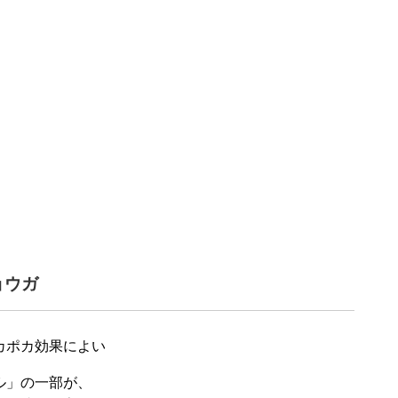
ョウガ
カポカ効果によい
ル」の一部が、